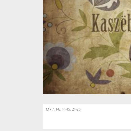
Mk 7, 1-8. 14-15. 21-23