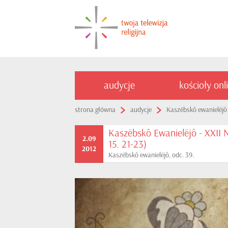
audycje
kościoły onl
strona główna
audycje
Kaszëbskô ewanielëjô
Kaszëbskô Ewanielëjô - XXII N
2.09
15. 21-23)
2012
Kaszëbskô ewanielëjô, odc. 39.