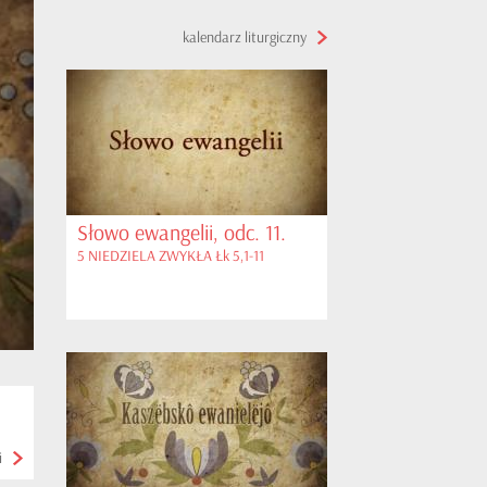
kalendarz liturgiczny
Słowo ewangelii, odc. 11.
5 NIEDZIELA ZWYKŁA Łk 5,1-11
i