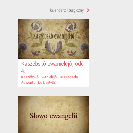
kalendarz liturgiczny
Kaszëbskô ewanielëjô, odc.
4.
Kaszëbskô Ewanielëjô - IV Niedzela
Adweńtu (Łk 1, 39-45)