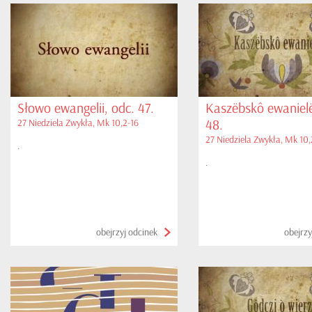
Słowo ewangelii, odc. 47.
Kaszëbskô ewanielë
48.
27 Niedziela Zwykła, Mk 10,2-16
27 Niedziela Zwykła, Mk 10,
.
.
obejrzyj odcinek
obejrzy