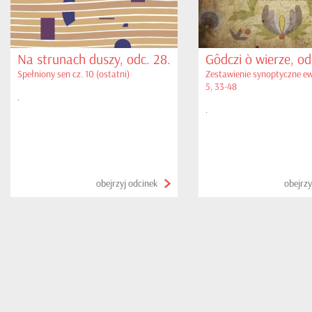
Na strunach duszy, odc. 28.
Gôdczi ò wierze, od
Spełniony sen cz. 10 (ostatni)
Zestawienie synoptyczne ew
5, 33-48
.
.
obejrzyj odcinek
obejrzy