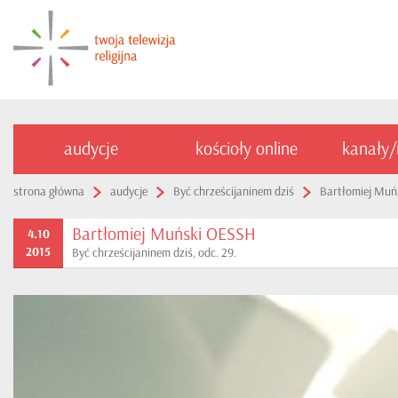
audycje
kościoły online
kanały
strona główna
audycje
Być chrześcijaninem dziś
Bartłomiej Muń
Bartłomiej Muński OESSH
4.10
2015
Być chrześcijaninem dziś, odc. 29.