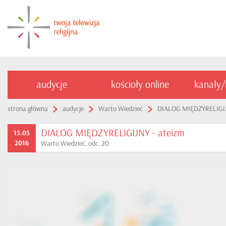
audycje
kościoły online
kanały
strona główna
audycje
Warto Wiedzieć
DIALOG MIĘDZYRELIGIJ
DIALOG MIĘDZYRELIGIJNY - ateizm
15.05
2016
Warto Wiedzieć, odc. 20.