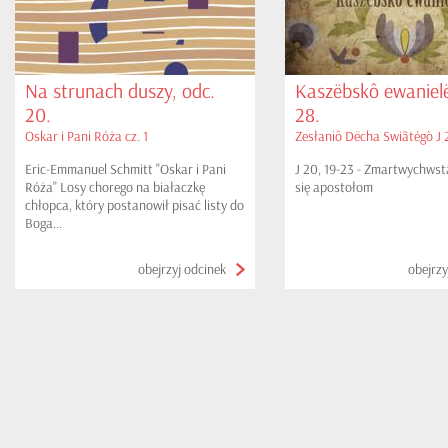
Na strunach duszy, odc.
Kaszëbskô ewanielë
20.
28.
Oskar i Pani Róża cz. 1
Zesłaniô Dëcha Swiãtégò J 
Eric-Emmanuel Schmitt "Oskar i Pani
J 20, 19-23 - Zmartwychwst
Róża" Losy chorego na białaczkę
się apostołom
chłopca, który postanowił pisać listy do
Boga...
obejrzyj odcinek
obejrzy