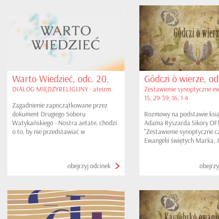
Warto Wiedzieć, odc. 20.
Gôdczi ò wierze, od
DIALOG MIĘDZYRELIGIJNY - ateizm
Zestawienie synoptyczne ew
15, 29-39; 16, 1-4
Zagadnienie zapoczątkowane przez
dokument Drugiego Soboru
Rozmowy na podstawie ksią
Watykańskiego - Nostra aetate, chodzi
Adama Ryszarda Sikory O
o to, by nie przedstawiać w
"Zestawienie synoptyczne c
niekorzystnym świetle religii
Ewangelii świętych Marka, 
wyznawanej przez innych ludzi,
Łukasza i Mateusza na kas
pozostając wiernym swoim
tłumaczonych". W tym odci
obejrzyj odcinek
obejrzy
przekonaniom. W tym odcinku ateizm.
Uzdrowienia nad jeziorem; 
rozmnożenie chleba; Nowe 
znaku.