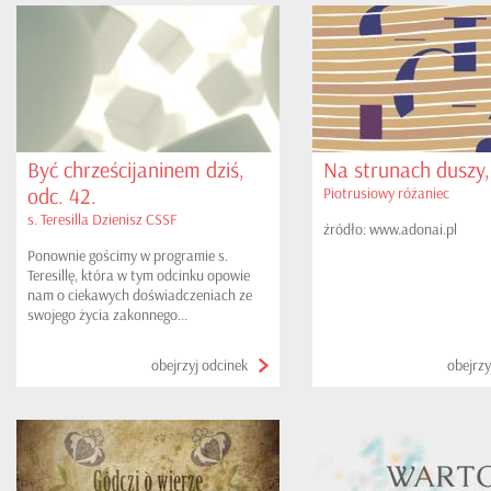
Być chrześcijaninem dziś,
Na strunach duszy,
odc. 42.
Piotrusiowy różaniec
s. Teresilla Dzienisz CSSF
źródło: www.adonai.pl
Ponownie gościmy w programie s.
Teresillę, która w tym odcinku opowie
nam o ciekawych doświadczeniach ze
swojego życia zakonnego...
obejrzyj odcinek
obejrzy