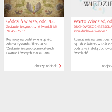
Gôdczi ò wierze, odc. 42.
Warto Wiedzieć, od
Zestawienié synopticzné Ewanielii Mt
DUCHOWOŚĆ CHRZEŚCIJA
24, 45 - 25, 13
życie duchowe świeckich
Rozmowy na podstawie książki o.
Rozważania na temat duch
Adama Ryszarda Sikory OFM
są ludzie świeccy w Kościele
"Zestawienie synoptyczne czterech
podstawą i istotą duchowoś
Ewangelii świętych Marka, Jana,
świeckich?
Łukasza i Mateusza na kaszubski
tłumaczonych". W tym odcinku:
obejrzyj odcinek
obejrzy
Przypowieść o słudze wiernym i
niewiernym, Przypowieść o pannach
roztropnych i nierozsądnych