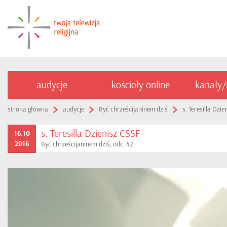
audycje
kościoły online
kanały
strona główna
audycje
Być chrześcijaninem dziś
s. Teresilla Dzi
s. Teresilla Dzienisz CSSF
16.10
2016
Być chrześcijaninem dziś, odc. 42.