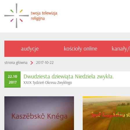
audycje
kościoły online
kanały
strona główna
2017-10-22
Dwudziesta dziewiąta Niedziela zwykła.
22.10
2017
XXIX Tydzień Okresu Zwykłego