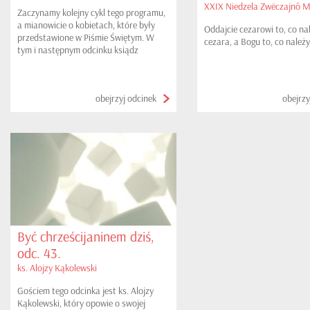
XXIX Niedzela Zwëczajnô M
Zaczynamy kolejny cykl tego programu,
a mianowicie o kobietach, które były
Oddajcie cezarowi to, co na
przedstawione w Piśmie Świętym. W
cezara, a Bogu to, co należ
tym i następnym odcinku ksiądz
Sławomir Chabior zaprezentuje nam
postać Judyty...
obejrzyj odcinek
obejrzy
Być chrześcijaninem dziś,
odc. 43.
ks. Alojzy Kąkolewski
Gościem tego odcinka jest ks. Alojzy
Kąkolewski, który opowie o swojej