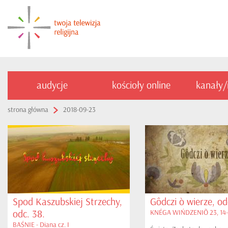
audycje
kościoły online
kanały
strona główna
2018-09-23
Spod Kaszubskiej Strzechy,
Gôdczi ò wierze, od
odc. 38.
KNÉGA WIŃDZENIÕ 23, 14
BAŚNIE - Diana cz. I