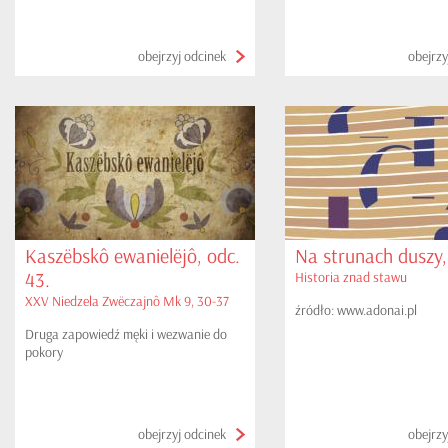
obejrzyj odcinek
obejrzy
Kaszëbskô ewanielëjô, odc.
Na strunach duszy,
43.
Historia znad stawu
XXV Niedzela Zwëczajnô Mk 9, 30-37
źródło: www.adonai.pl
Druga zapowiedź męki i wezwanie do
pokory
obejrzyj odcinek
obejrzy