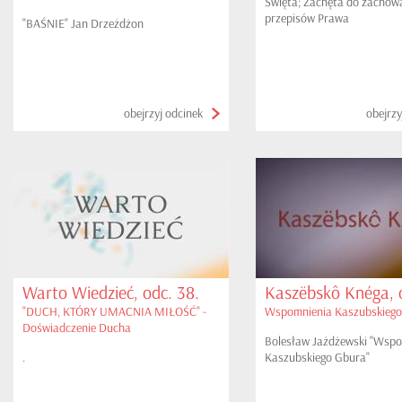
Święta; Zachęta do zachow
przepisów Prawa
"BAŚNIE" Jan Drzeżdżon
obejrzyj odcinek
obejrzy
Warto Wiedzieć, odc. 38.
Kaszëbskô Knéga, o
"DUCH, KTÓRY UMACNIA MIŁOŚĆ" -
Wspomnienia Kaszubskiego
Doświadczenie Ducha
Bolesław Jażdżewski "Wsp
.
Kaszubskiego Gbura"