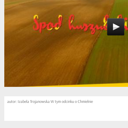
autor: Izabela Trojanowska W tym odcinku o Chmielnie