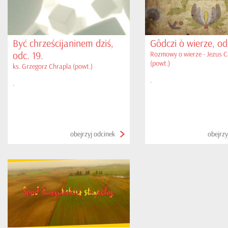
Być chrześcijaninem dziś,
Gôdczi ò wierze, od
odc. 19.
Rozmowy o wierze - Jezus C
(powt.)
ks. Grzegorz Chrapla (powt.)
.
.
obejrzyj odcinek
obejrzy