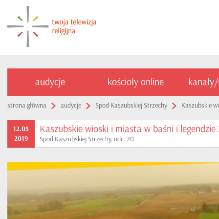
audycje
kościoły online
kanały
strona główna
audycje
Spod Kaszubskiej Strzechy
Kaszubskie wio
Kaszubskie wioski i miasta w baśni i legendzie
12.05
2019
Spod Kaszubskiej Strzechy, odc. 20.