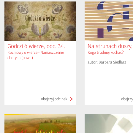
Gôdczi ò wierze, odc. 34.
Na strunach duszy,
Rozmowy o wierze - Namaszczenie
Kogo trudniej kochać?
chorych (powt.)
autor: Barbara Siedlarz
.
obejrzyj odcinek
obejrzy