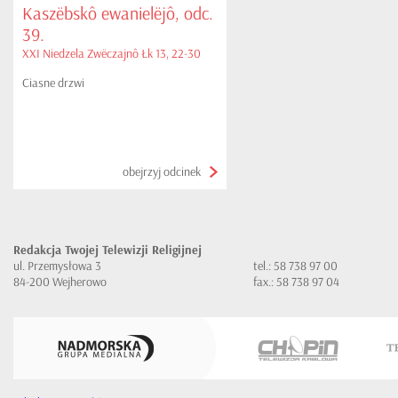
Kaszëbskô ewanielëjô, odc.
39.
XXI Niedzela Zwëczajnô Łk 13, 22-30
Ciasne drzwi
obejrzyj odcinek
Redakcja Twojej Telewizji Religijnej
ul. Przemysłowa 3
tel.: 58 738 97 00
84-200 Wejherowo
fax.: 58 738 97 04