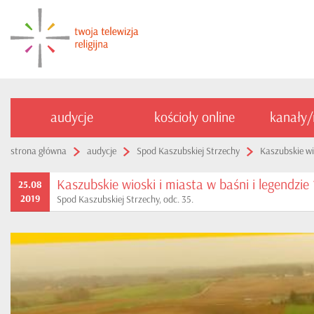
audycje
kościoły online
kanały
strona główna
audycje
Spod Kaszubskiej Strzechy
Kaszubskie wio
Kaszubskie wioski i miasta w baśni i legendzie 
25.08
2019
Spod Kaszubskiej Strzechy, odc. 35.