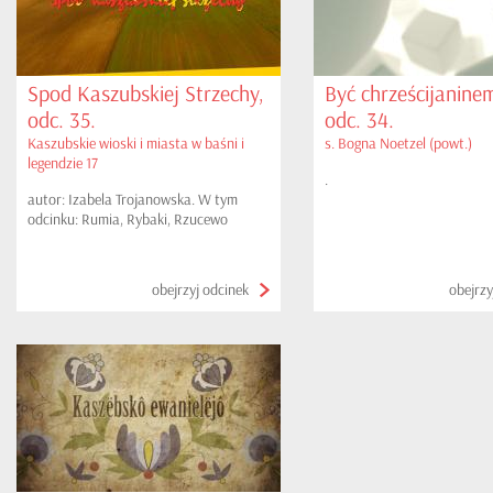
Spod Kaszubskiej Strzechy,
Być chrześcijaninem
odc. 35.
odc. 34.
Kaszubskie wioski i miasta w baśni i
s. Bogna Noetzel (powt.)
legendzie 17
.
autor: Izabela Trojanowska. W tym
odcinku: Rumia, Rybaki, Rzucewo
obejrzyj odcinek
obejrzy