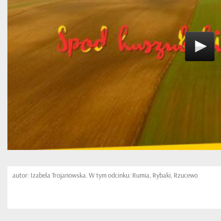
autor: Izabela Trojanowska. W tym odcinku: Rumia, Rybaki, Rzucewo