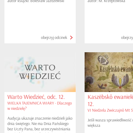
autor książki: Bolesław Jażdżewski
autor: M. Krzeptowska
obejrzyj odcinek
obejrzy
Warto Wiedzieć, odc. 12.
Kaszëbskô ewanielë
12.
WIELKA TAJEMNICA WIARY - Dlaczego
w niedzielę?
VI Niedzela Zwëczajnô Mt 5,
Audycja ukazuje znaczenie niedzieli jako
Jeśli wasza sprawiedliwość 
dnia świętego. Nie ma Dnia Pańskiego
większa
bez Uczty Pana, bez urzeczywistniania