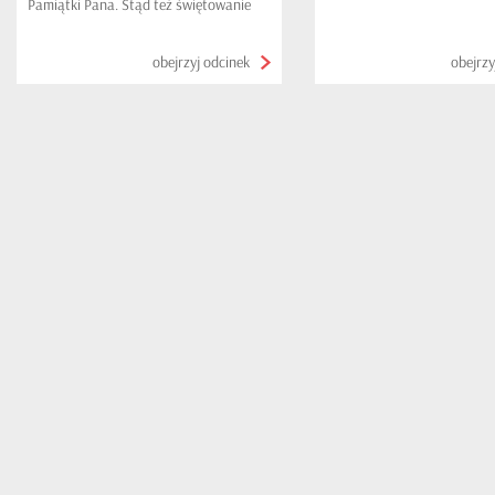
Pamiątki Pana. Stąd też świętowanie
niedzieli tak mocno wiąże się ze
sprawowaniem Eucharystii.
obejrzyj odcinek
obejrzy