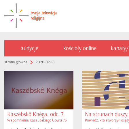
audycje
kościoły online
kanały
strona główna
2020-02-16
Kaszëbskô Knéga, odc. 7.
Na strunach duszy, 
Wspomnienia Kaszubskiego Gbura 75
Powiedz, kto stworzył księż