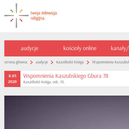
audycje
kościoły online
kanały
strona główna
audycje
Kaszëbskô Knéga
Wspomnienia Kaszubsk
Wspomnienia Kaszubskiego Gbura 78
8.03
2020
Kaszëbskô Knéga, odc. 10.