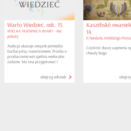
Warto Wiedzieć, odc. 15.
Kaszëbskô ewanielë
14.
WIELKA TAJEMNICA WIARY - Akt
pokuty
II Niedzela Wiôldżégò Pòstu
Audycja ukazuje związek pomiędzy
Czystość duszy zapewnia o
Eucharystią i nawróceniem. Prośba o
chwały Boga
przebaczenie win spełnia wielorakie
zadanie. Ma ona przygotować i
usposobić do sprawowania Eucharystii.
obejrzyj odcinek
obejrzy