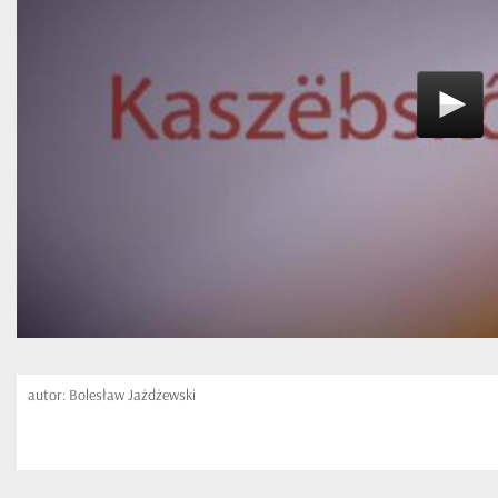
autor: Bolesław Jażdżewski