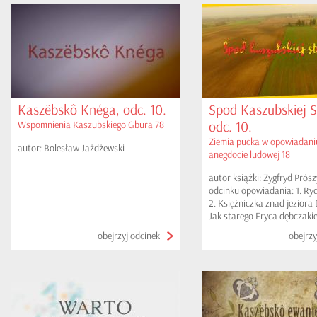
Kaszëbskô Knéga, odc. 10.
Spod Kaszubskiej S
odc. 10.
Wspomnienia Kaszubskiego Gbura 78
Ziemia pucka w opowiadaniu
autor: Bolesław Jażdżewski
anegdocie ludowej 18
autor książki: Zygfryd Prós
odcinku opowiadania: 1. Ryc
2. Księżniczka znad jeziora
Jak starego Fryca dębczaki
obejrzyj odcinek
obejrzy