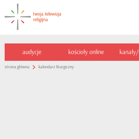
audycje
kościoły online
kanały
strona główna
kalendarz liturgiczny