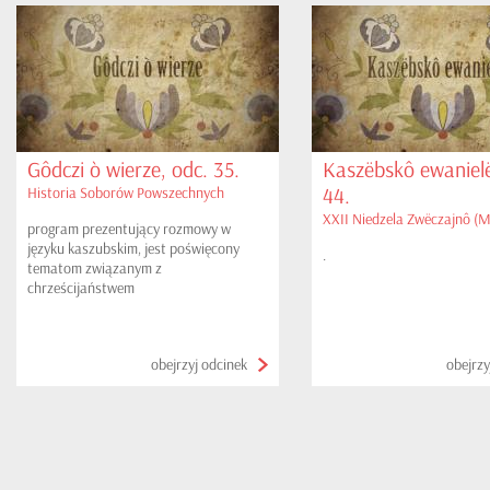
Gôdczi ò wierze, odc. 35.
Kaszëbskô ewanielë
44.
Historia Soborów Powszechnych
XXII Niedzela Zwëczajnô (M
program prezentujący rozmowy w
języku kaszubskim, jest poświęcony
.
tematom związanym z
chrześcijaństwem
obejrzyj odcinek
obejrzy