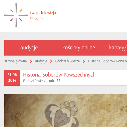
audycje
kościoły online
kanały
strona główna
audycje
Gôdczi ò wierze
Historia Soborów Powsz
Historia Soborów Powszechnych
31.08
2014
Gôdczi ò wierze, odc. 35.