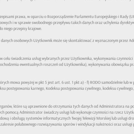
zepisami prawa, w oparciu o Rozporządzenie Parlamentu Europejskiego i Rady (UE
bowych i w sprawie swobodnego przepływu takich danych oraz uchylenia dyrekty
 niego przepisy krajowe.
h danych osobowych Użytkownik może się skontaktować z wyznaczonym przez Ad
w celu świadczenia usług wybranych przez Użytkownika, wykonywania czynności s
 dochodzenia ewentualnych roszczeń od Użytkownika), wykonywania obowiązku p
rych mowa powyżej w pkt 5 jest art. 6 ust. 1 pkt a) - f) RODO samodzielnie lub 
ksu postępowania karnego, Kodeksu postępowania cywilnego, kodeksu cywilnego, 
ganów, które są uprawnione do otrzymania tych danych od Administratora na p
rych pomocą Administrator świadczy usługi lub wykonuje czynności na rzecz Użyt
dową i obsługą systemów informatycznych Twojej Telewizji Morskiej lub usługi dr
 zakresie polubownego rozwiązywania sporów i windykacji należności oraz usługi