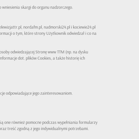
wniesienia skargi do organu nadzorczego.
wizjattr.pl, nordafm.pl, nadmorski24.pl i kociewie24.pl
ormacji o tym, które strony Użytkownik odwiedzał i co na
ie osoby odwiedzającej Stronę www TTM (np. na dysku
formacje dot. plików Cookies, a także historię ich
acje odpowiadające jego zainteresowaniom.
. Są one również pomocne podczas wypełniania formularzy
oraz treść zgodną z jego indywidualnymi potrzebami.