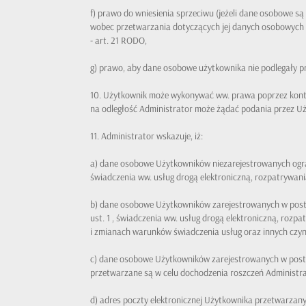
f) prawo do wniesienia sprzeciwu (jeżeli dane osobowe s
wobec przetwarzania dotyczących jej danych osobowych n
- art. 21 RODO,
g) prawo, aby dane osobowe użytkownika nie podlegały p
10. Użytkownik może wykonywać ww. prawa poprzez konta
na odległość Administrator może żądać podania przez 
11. Administrator wskazuje, iż:
a) dane osobowe Użytkowników niezarejestrowanych ogran
świadczenia ww. usług drogą elektroniczną, rozpatrywania r
b) dane osobowe Użytkowników zarejestrowanych w posta
ust. 1 , świadczenia ww. usług drogą elektroniczną, roz
i zmianach warunków świadczenia usług oraz innych czynno
c) dane osobowe Użytkowników zarejestrowanych w posta
przetwarzane są w celu dochodzenia roszczeń Administrato
d) adres poczty elektronicznej Użytkownika przetwarzany j