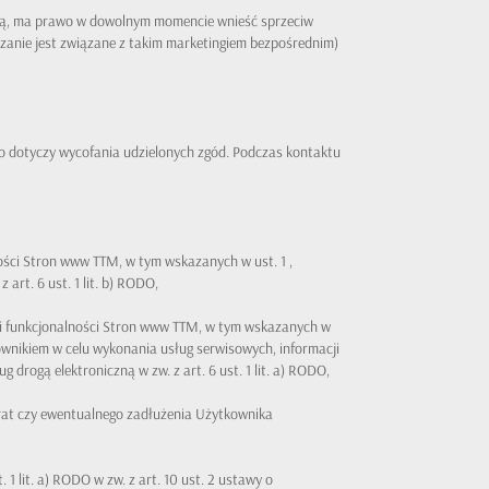
czą, ma prawo w dowolnym momencie wnieść sprzeciw
anie jest związane z takim marketingiem bezpośrednim)
o dotyczy wycofania udzielonych zgód. Podczas kontaktu
ości Stron www TTM, w tym wskazanych w ust. 1 ,
art. 6 ust. 1 lit. b) RODO,
ji funkcjonalności Stron www TTM, w tym wskazanych w
ownikiem w celu wykonania usług serwisowych, informacji
drogą elektroniczną w zw. z art. 6 ust. 1 lit. a) RODO,
łat czy ewentualnego zadłużenia Użytkownika
1 lit. a) RODO w zw. z art. 10 ust. 2 ustawy o