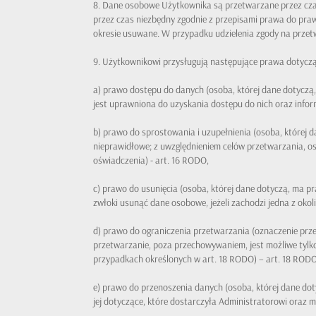
8. Dane osobowe Użytkownika są przetwarzane przez czas
przez czas niezbędny zgodnie z przepisami prawa do pra
okresie usuwane. W przypadku udzielenia zgody na przet
9. Użytkownikowi przysługują następujące prawa dotycz
a) prawo dostępu do danych (osoba, której dane dotyczą
jest uprawniona do uzyskania dostępu do nich oraz infor
b) prawo do sprostowania i uzupełnienia (osoba, której 
nieprawidłowe; z uwzględnieniem celów przetwarzania, 
oświadczenia) - art. 16 RODO,
c) prawo do usunięcia (osoba, której dane dotyczą, ma 
zwłoki usunąć dane osobowe, jeżeli zachodzi jedna z oko
d) prawo do ograniczenia przetwarzania (oznaczenie prz
przetwarzanie, poza przechowywaniem, jest możliwe tyl
przypadkach określonych w art. 18 RODO) – art. 18 RODO
e) prawo do przenoszenia danych (osoba, której dane d
jej dotyczące, które dostarczyła Administratorowi oraz