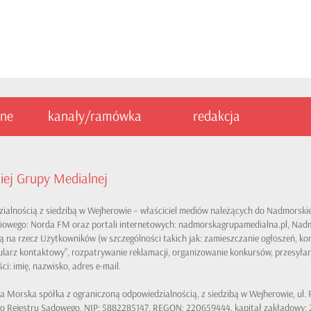
ine
kanały/ramówka
redakcja
iej Grupy Medialnej
zialnością z siedzibą w Wejherowie – właściciel mediów należących do Nadmorskie
adiowego: Norda FM oraz portali internetowych: nadmorskagrupamedialna.pl, Nadmo
 na rzecz Użytkowników (w szczególności takich jak: zamieszczanie ogłoszeń, kon
ormularz kontaktowy”, rozpatrywanie reklamacji, organizowanie konkursów, przesyłan
: imię, nazwisko, adres e-mail.
ja Morska spółka z ograniczoną odpowiedzialnością, z siedzibą w Wejherowie, u
o Rejestru Sądowego, NIP: 5882285147, REGON: 220659444, kapitał zakładowy: 2