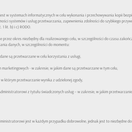
t w systemach informatycznych w celu wykonania i przechowywania kopii bezpiecz
orności systemów i usług przetwarzania, zapewnienia zdolności do szybkiego przyw
 1 lit. b) i c) RODO.
e przez okres niezbędny dla realizowanego celu, w szczególności do czasu zakońc
ania danych, w szczególności do momentu:
 dane są przetwarzane w celu korzystania z usługi,
 marketingowych - w zakresie, w jakim dane są przetwarzane w tym celu,
 w którym przetwarzanie wynika z udzielonej zgody,
dministratorowi z tytułu świadczonych usług – w zakresie, w jakim przetwarzanie 
,
inistratorowi jest w każdym przypadku dobrowolne, jednak jest to niezbędne do 