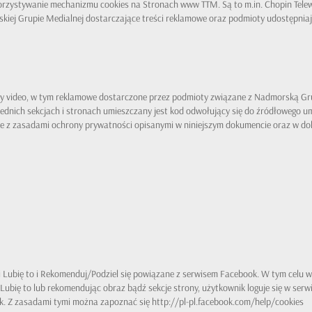
zystywanie mechanizmu cookies na Stronach www TTM. Są to m.in. Chopin Telewizj
skiej Grupie Medialnej dostarczające treści reklamowe oraz podmioty udostępniaj
 video, w tym reklamowe dostarczone przez podmioty związane z Nadmorską Gru
ednich sekcjach i stronach umieszczany jest kod odwołujący się do źródłowego u
dnie z zasadami ochrony prywatności opisanymi w niniejszym dokumencie oraz w d
Lubię to i Rekomenduj/Podziel się powiązane z serwisem Facebook. W tym celu w
Lubię to lub rekomendując obraz bądź sekcje strony, użytkownik loguje się w ser
. Z zasadami tymi można zapoznać się http://pl-pl.facebook.com/help/cookies