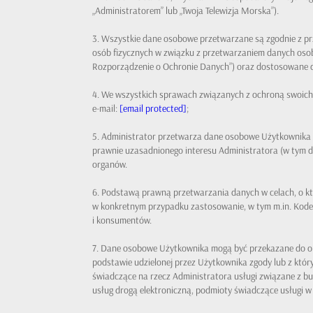
„Administratorem” lub „Twoja Telewizja Morska”).
3. Wszystkie dane osobowe przetwarzane są zgodnie z pr
osób fizycznych w związku z przetwarzaniem danych oso
Rozporządzenie o Ochronie Danych”) oraz dostosowane do
4. We wszystkich sprawach związanych z ochroną swoic
e-mail:
[email protected]
;
5. Administrator przetwarza dane osobowe Użytkownika 
prawnie uzasadnionego interesu Administratora (w tym
organów.
6. Podstawą prawną przetwarzania danych w celach, o któ
w konkretnym przypadku zastosowanie, w tym m.in. Kode
i konsumentów.
7. Dane osobowe Użytkownika mogą być przekazane do or
podstawie udzielonej przez Użytkownika zgody lub z któ
świadczące na rzecz Administratora usługi związane z bu
usług drogą elektroniczną, podmioty świadczące usługi w