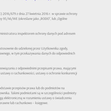
) 2016/679 z dnia 27 kwietnia 2016 r. w sprawie ochrony
wy 95/46/WE (określane jako „RODO”, lub „Ogólne
ministratora inspektorem ochrony danych pod adresem
tosownie do udzielonej przez Użytkownika zgody,
rawnego, w tym przekazywania danych do odpowiednich
w powiązaniu z odpowiednimi przepisami prawa, mającymi
ustawy o rachunkowości, ustawy o ochronie konkurencji
odstawie przepisów prawa lub do podmiotów na
kownika. Takimi podmiotami są w szczególności podmioty
ogą elektroniczną w rozumieniu ustawy o świadczeniu
 prawne lub rachunkowo – księgowe.