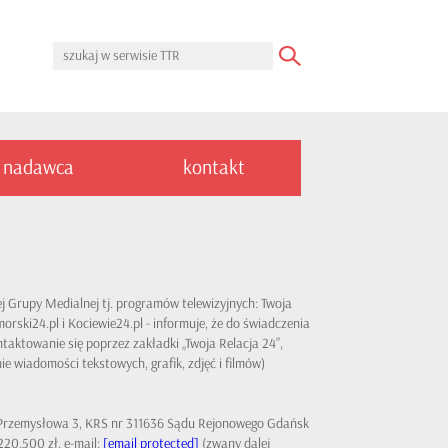
nadawca
kontakt
j Grupy Medialnej tj. programów telewizyjnych: Twoja
rski24.pl i Kociewie24.pl - informuje, że do świadczenia
taktowanie się poprzez zakładki „Twoja Relacja 24”,
ie wiadomości tekstowych, grafik, zdjęć i filmów)
l. Przemysłowa 3, KRS nr 311636 Sądu Rejonowego Gdańsk
20.500 zł, e-mail:
[email protected]
(zwany dalej