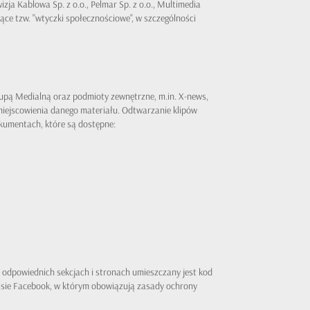
a Kablowa Sp. z o.o., Pelmar Sp. z o.o., Multimedia
ące tzw. "wtyczki społecznościowe", w szczególności
pą Medialną oraz podmioty zewnętrzne, m.in. X-news,
miejscowienia danego materiału. Odtwarzanie klipów
okumentach, które są dostępne:
 odpowiednich sekcjach i stronach umieszczany jest kod
wisie Facebook, w którym obowiązują zasady ochrony