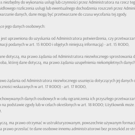
 niezbędny do wykonania usługi lub czynności przez Administratora na rzecz teg
widłowego rozliczenia usługi lub ewentualnego dochodzenia roszczeń przez Admin
warzanie danych, dane mogą być przetwarzane do czasu wycofania tej zgody.
ące jego danych osobowych:
, jest uprawniona do uzyskania od Administratora potwierdzenia, czy przetwarzane s
macji podanych w art. 15 RODO i objętych niniejszą informacją) - art. 15 RODO,
dane dotyczą, ma prawo żądania od Administratora niezwłocznego sprostowania do
osoba, której dane dotyczą, ma prawo żądania uzupełnienia niekompletnych da
prawo żądania od Administratora niezwłocznego usunięcia dotyczących jej danyc
liczności wskazanych w art. 17 RODO) - art. 17 RODO,
echowywanych danych osobowych w celu ograniczenia ich przyszłego przetwarzani
ko na podstawie zgody lub w celach określonych w art. 18 RODO; Użytkownik mo
,
otyczą, ma prawo otrzymać w ustrukturyzowanym, powszechnie używanym formac
 ma prawo przesłać te dane osobowe innemu administratorowi bez przeszkód ze st