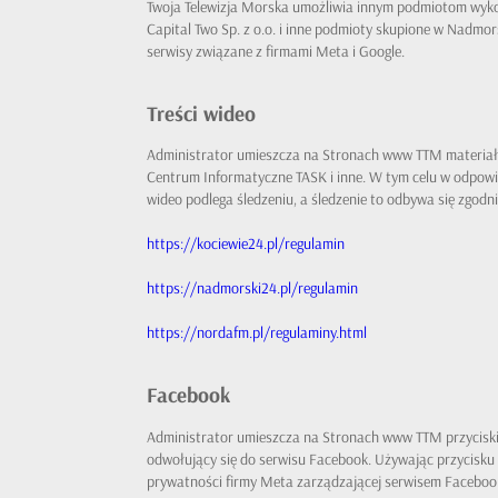
Twoja Telewizja Morska umożliwia innym podmiotom wykor
Capital Two Sp. z o.o. i inne podmioty skupione w Nadmor
serwisy związane z firmami Meta i Google.
Treści wideo
Administrator umieszcza na Stronach www TTM materiały
Centrum Informatyczne TASK i inne. W tym celu w odpowi
wideo podlega śledzeniu, a śledzenie to odbywa się zgo
https://kociewie24.pl/regulamin
https://nadmorski24.pl/regulamin
https://nordafm.pl/regulaminy.html
Facebook
Administrator umieszcza na Stronach www TTM przyciski 
odwołujący się do serwisu Facebook. Używając przycisku 
prywatności firmy Meta zarządzającej serwisem Facebook