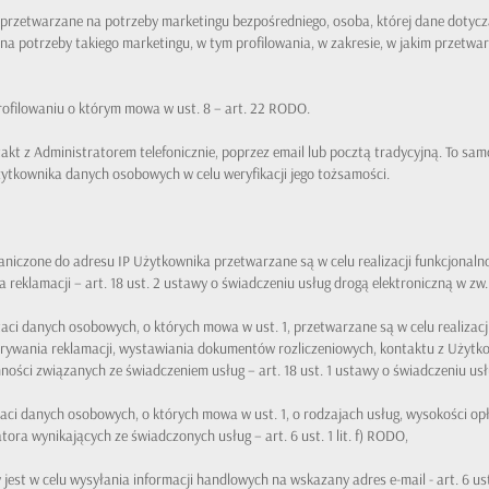
ą przetwarzane na potrzeby marketingu bezpośredniego, osoba, której dane doty
a potrzeby takiego marketingu, w tym profilowania, w zakresie, w jakim przetwarz
rofilowaniu o którym mowa w ust. 8 – art. 22 RODO.
kt z Administratorem telefonicznie, poprzez email lub pocztą tradycyjną. To sam
Użytkownika danych osobowych w celu weryfikacji jego tożsamości.
iczone do adresu IP Użytkownika przetwarzane są w celu realizacji funkcjonaln
eklamacji – art. 18 ust. 2 ustawy o świadczeniu usług drogą elektroniczną w zw. z 
ci danych osobowych, o których mowa w ust. 1, przetwarzane są w celu realizac
patrywania reklamacji, wystawiania dokumentów rozliczeniowych, kontaktu z Użytk
ści związanych ze świadczeniem usług – art. 18 ust. 1 ustawy o świadczeniu usług 
ci danych osobowych, o których mowa w ust. 1, o rodzajach usług, wysokości op
ra wynikających ze świadczonych usług – art. 6 ust. 1 lit. f) RODO,
est w celu wysyłania informacji handlowych na wskazany adres e-mail - art. 6 ust. 