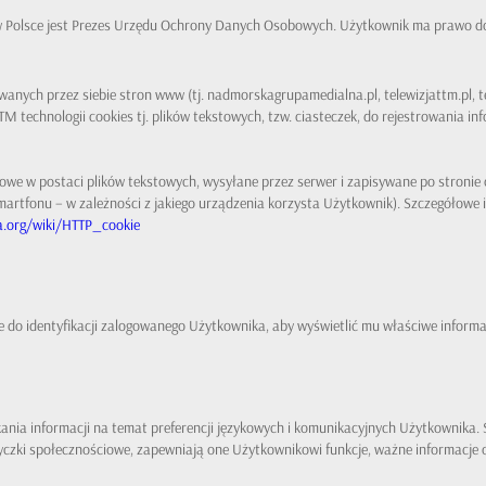
Polsce jest Prezes Urzędu Ochrony Danych Osobowych. Użytkownik ma prawo do 
ych przez siebie stron www (tj. nadmorskagrupamedialna.pl, telewizjattm.pl, tele
 technologii cookies tj. plików tekstowych, tzw. ciasteczek, do rejestrowania inf
ekstowe w postaci plików tekstowych, wysyłane przez serwer i zapisywane po stron
artfonu – w zależności z jakiego urządzenia korzysta Użytkownik). Szczegółowe in
ia.org/wiki/HTTP_cookie
e do identyfikacji zalogowanego Użytkownika, aby wyświetlić mu właściwe inform
kania informacji na temat preferencji językowych i komunikacyjnych Użytkownika
yczki społecznościowe, zapewniają one Użytkownikowi funkcje, ważne informacje 