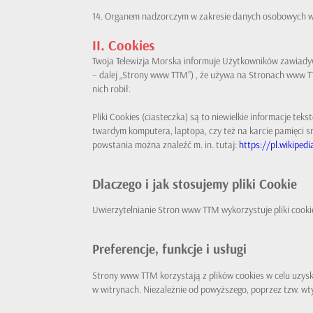
14. Organem nadzorczym w zakresie danych osobowych w 
II. Cookies
Twoja Telewizja Morska informuje Użytkowników zawiadywan
– dalej „Strony www TTM”) , że używa na Stronach www TTM
nich robił.
Pliki Cookies (ciasteczka) są to niewielkie informacje t
twardym komputera, laptopa, czy też na karcie pamięci sm
powstania można znaleźć m. in. tutaj:
https://pl.wikiped
Dlaczego i jak stosujemy pliki Cookie
Uwierzytelnianie Stron www TTM wykorzystuje pliki cooki
Preferencje, funkcje i usługi
Strony www TTM korzystają z plików cookies w celu uzys
w witrynach. Niezależnie od powyższego, poprzez tzw. wt