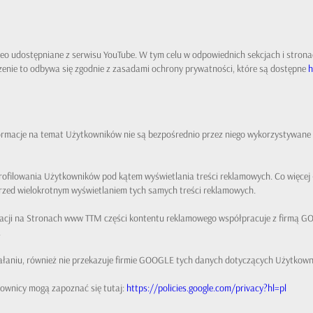
o udostępniane z serwisu YouTube. W tym celu w odpowiednich sekcjach i stronac
dzenie to odbywa się zgodnie z zasadami ochrony prywatności, które są dostępne
h
formacje na temat Użytkowników nie są bezpośrednio przez niego wykorzystywane
profilowania Użytkowników pod kątem wyświetlania treści reklamowych. Co więce
rzed wielokrotnym wyświetlaniem tych samych treści reklamowych.
likacji na Stronach www TTM części kontentu reklamowego współpracuje z firmą 
.
ziałaniu, również nie przekazuje firmie GOOGLE tych danych dotyczących Użytkow
ownicy mogą zapoznać się tutaj:
https://policies.google.com/privacy?hl=pl