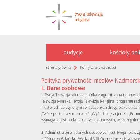
audycje
kościoły onl
strona główna
Polityka prywatności
Polityka prywatności mediów Nadmorsk
I. Dane osobowe
1. Twoja Telewizja Morska spółka z ograniczoną odpowied
Telewizja Morska i Twoja Telewizja Religijna, programu r
niektórych usług, w tym świadczonych drogą elektroniczną
„Twórz portal razem z nami”, „Wyślij film / zdjęcie” i „F
wymagane jest podanie danych osobowych, w szczególności
2. Administratorem danych osobowych jest Twoja Telewiz
– Północ w Gdańsku, Wydział VIII Gospodarczy Krajoweg