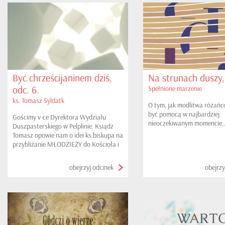
Być chrześcijaninem dziś,
Na strunach duszy,
odc. 6.
Spełnione marzenie
ks. Tomasz Syldatk
O tym, jak modlitwa różań
być pomocą w najbardziej
Gościmy v-ce Dyrektora Wydziału
nieoczekiwanym momencie..
Duszpasterskiego w Pelplinie. Ksiądz
Tomasz opowie nam o idei ks.biskupa na
przybliżanie MŁODZIEŻY do Kościoła i
tym samym ożywianie wspólnot
przykościelnych zapałem młodych i
obejrzyj odcinek
obejrzy
kreatywnych ludzi...