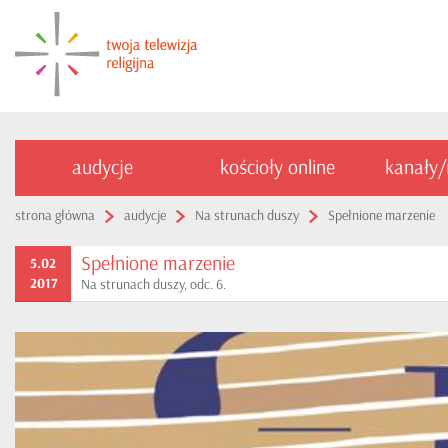
audycje
kościoły online
kanały
strona główna
audycje
Na strunach duszy
Spełnione marzenie
Spełnione marzenie
5.02
2017
Na strunach duszy, odc. 6.