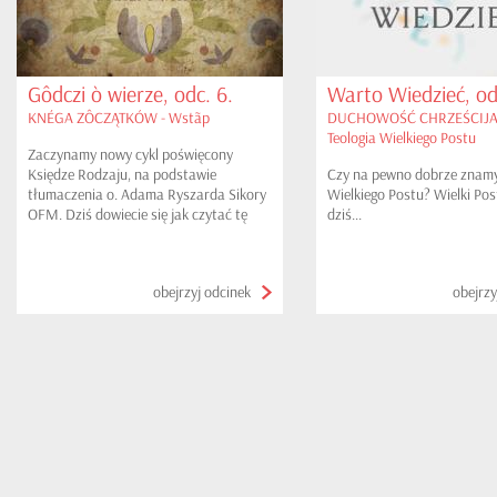
Gôdczi ò wierze, odc. 6.
Warto Wiedzieć, od
KNÉGA ZÔCZĄTKÓW - Wstãp
DUCHOWOŚĆ CHRZEŚCIJA
Teologia Wielkiego Postu
Zaczynamy nowy cykl poświęcony
Księdze Rodzaju, na podstawie
Czy na pewno dobrze znamy
tłumaczenia o. Adama Ryszarda Sikory
Wielkiego Postu? Wielki Post
OFM. Dziś dowiecie się jak czytać tę
dziś...
część Pisma Świętego oraz zaczniemy
rozważania na temat stworzenia
świata...
obejrzyj odcinek
obejrzy