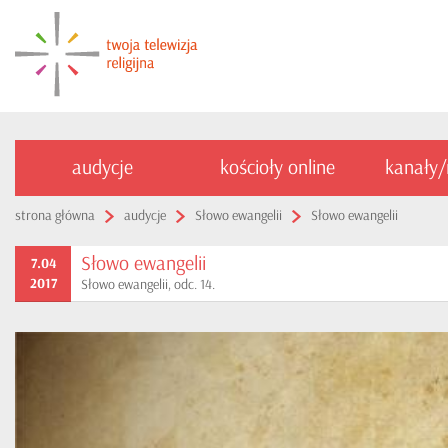
audycje
kościoły online
kanały
strona główna
audycje
Słowo ewangelii
Słowo ewangelii
Słowo ewangelii
7.04
2017
Słowo ewangelii, odc. 14.