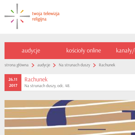
audycje
kościoły online
kanały
strona główna
audycje
Na strunach duszy
Rachunek
Rachunek
26.11
2017
Na strunach duszy, odc. 48.