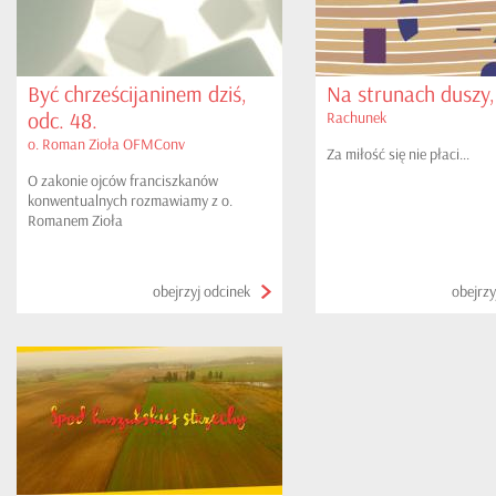
Być chrześcijaninem dziś,
Na strunach duszy,
odc. 48.
Rachunek
o. Roman Zioła OFMConv
Za miłość się nie płaci...
O zakonie ojców franciszkanów
konwentualnych rozmawiamy z o.
Romanem Zioła
obejrzyj odcinek
obejrzy