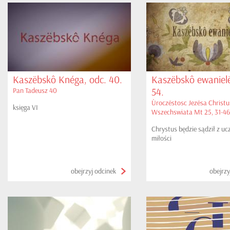
Kaszëbskô Knéga, odc. 40.
Kaszëbskô ewanielë
54.
Pan Tadeusz 40
Ùroczëstosc Jezësa Christu
księga VI
Wszechswiata Mt 25, 31-46
Chrystus będzie sądził z u
miłości
obejrzyj odcinek
obejrzy