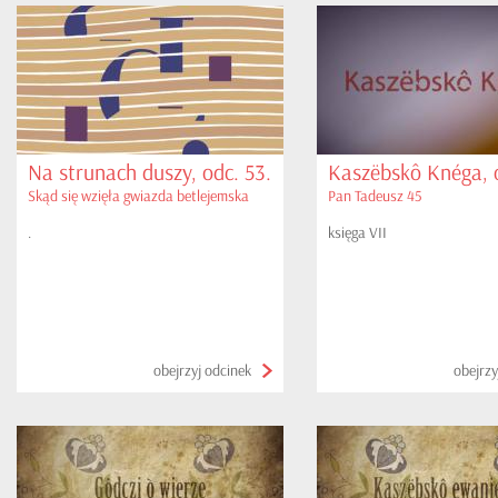
Na strunach duszy, odc. 53.
Kaszëbskô Knéga, o
Skąd się wzięła gwiazda betlejemska
Pan Tadeusz 45
.
księga VII
obejrzyj odcinek
obejrzy