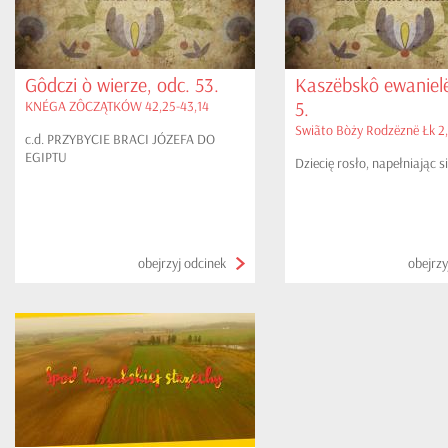
Gôdczi ò wierze, odc. 53.
Kaszëbskô ewanielë
5.
KNÉGA ZÔCZĄTKÓW 42,25-43,14
Swiãto Bòży Rodzëznë Łk 2
c.d. PRZYBYCIE BRACI JÓZEFA DO
EGIPTU
Dziecię rosło, napełniając 
obejrzyj odcinek
obejrzy