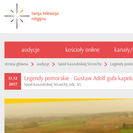
audycje
kościoły online
kanały
strona główna
audycje
Spod Kaszubskiej Strzechy
Legendy pomor
Legendy pomorskie - Gustaw Adolf gubi kapel
31.12
2017
Spod Kaszubskiej Strzechy, odc. 45.