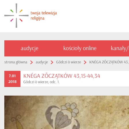
audycje
kościoły online
kanały
strona główna
audycje
Gôdczi ò wierze
KNÉGA ZÔCZĄTKÓW 43,1
KNÉGA ZÔCZĄTKÓW 43,15-44,34
7.01
2018
Gôdczi ò wierze, odc. 1.