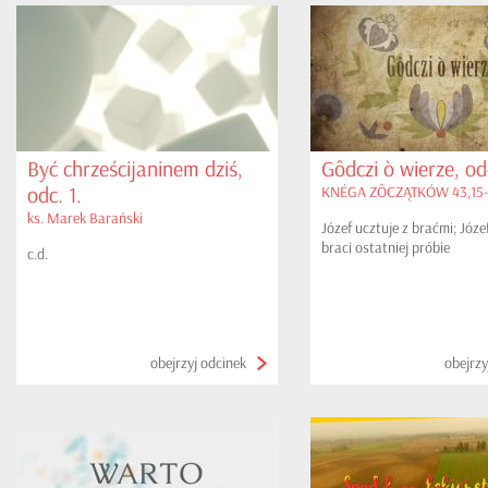
Być chrześcijaninem dziś,
Gôdczi ò wierze, odc
odc. 1.
KNÉGA ZÔCZĄTKÓW 43,15-
ks. Marek Barański
Józef ucztuje z braćmi; Józe
braci ostatniej próbie
c.d.
obejrzyj odcinek
obejrzy