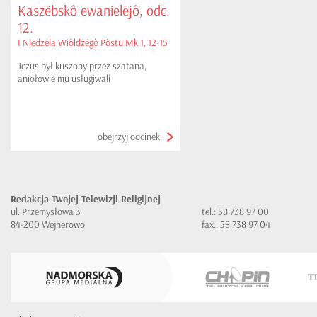
Kaszëbskô ewanielëjô, odc.
12.
I Niedzela Wiôldżégò Pòstu Mk 1, 12-15
Jezus był kuszony przez szatana,
aniołowie mu usługiwali
obejrzyj odcinek
Redakcja Twojej Telewizji Religijnej
ul. Przemysłowa 3
tel.: 58 738 97 00
84-200 Wejherowo
fax.: 58 738 97 04