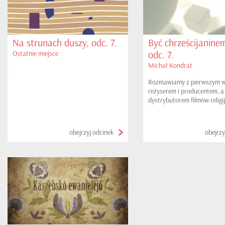
Na strunach duszy, odc. 7.
Być chrześcijaninem
odc. 7.
Ostatnie miejsce
Michał Kondrat
.
Rozmawiamy z pierwszym w
reżyserem i producentem, a
dystrybutorem filmów religij
obejrzyj odcinek
obejrzy