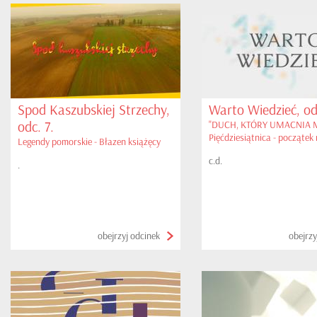
Spod Kaszubskiej Strzechy,
Warto Wiedzieć, odc
odc. 7.
"DUCH, KTÓRY UMACNIA M
Pięćdziesiątnica - początek 
Legendy pomorskie - Błazen książęcy
Kościoła cz. I
c.d.
.
obejrzyj odcinek
obejrzy