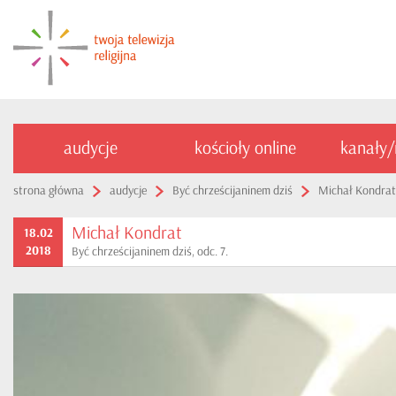
audycje
kościoły online
kanały
strona główna
audycje
Być chrześcijaninem dziś
Michał Kondrat
Michał Kondrat
18.02
2018
Być chrześcijaninem dziś, odc. 7.