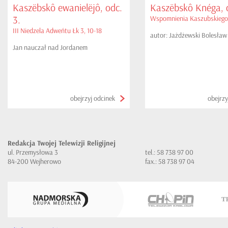
Kaszëbskô ewanielëjô, odc.
Kaszëbskô Knéga, o
3.
Wspomnienia Kaszubskiego
III Niedzela Adweńtu Łk 3, 10-18
autor: Jażdżewski Bolesław
Jan nauczał nad Jordanem
obejrzyj odcinek
obejrzy
Redakcja Twojej Telewizji Religijnej
ul. Przemysłowa 3
tel.: 58 738 97 00
84-200 Wejherowo
fax.: 58 738 97 04