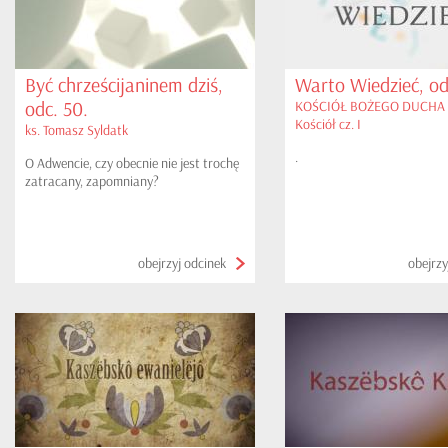
Być chrześcijaninem dziś,
Warto Wiedzieć, odc
odc. 50.
KOŚCIÓŁ BOŻEGO DUCHA -
Kościół cz. I
ks. Tomasz Syldatk
.
O Adwencie, czy obecnie nie jest trochę
zatracany, zapomniany?
obejrzyj odcinek
obejrzy