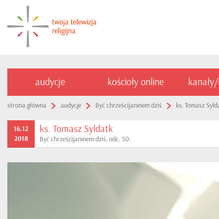
audycje
kościoły online
kanały
strona główna
audycje
Być chrześcijaninem dziś
ks. Tomasz Syld
ks. Tomasz Syldatk
16.12
2018
Być chrześcijaninem dziś, odc. 50.