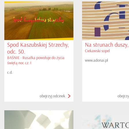
Spod Kaszubskiej Strzechy,
Na strunach duszy,
odc. 50.
Ciekawski sopel
BAŚNIE - Rusałka powołuje do życia
www.adonai.pl
świętą noc cz. I
c.d.
obejrzyj odcinek
obejrzy