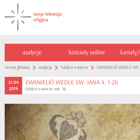
audycje
kościoły online
kanały
strona główna
audycje
Gôdczi ò wierze
EWANIELIÔ WEDLE SW. J
EWANIELIÔ WEDLE SW. JANA 4, 1-26
21.04
2019
Gôdczi ò wierze, odc. 16.