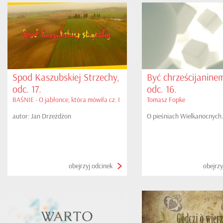
Spod Kaszubskiej Strzechy,
Być chrześcijaninem
odc. 17.
odc. 16.
BAŚNIE - O jabłonce, która mówiła cz. I
Tomasz Fopke
autor: Jan Drzeżdżon
O pieśniach Wielkanocnych.
obejrzyj odcinek
obejrzy