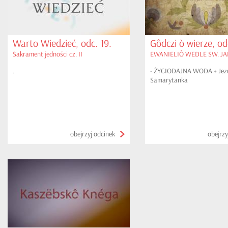
Warto Wiedzieć, odc. 19.
Gôdczi ò wierze, od
Sakrament jedności cz. II
EWANIELIÔ WEDLE SW. JAN
.
- ŻYCIODAJNA WODA + Jezu
Samarytanka
obejrzyj odcinek
obejrzy