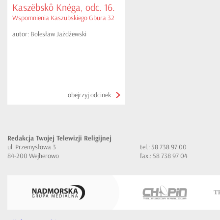
Kaszëbskô Knéga, odc. 16.
Wspomnienia Kaszubskiego Gbura 32
autor: Bolesław Jażdżewski
obejrzyj odcinek
Redakcja Twojej Telewizji Religijnej
ul. Przemysłowa 3
tel.: 58 738 97 00
84-200 Wejherowo
fax.: 58 738 97 04