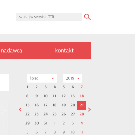
nadawca
kontakt
lipiec
2019
1
2
3
4
5
6
7
8
9
10
11
12
13
14
15
16
17
18
19
20
21
22
23
24
25
26
27
28
29
30
31
1
2
3
4
5
6
7
8
9
10
11