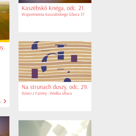
Kaszëbskô Knéga, odc. 21.
Wspomnienia Kaszubskiego Gbura 37
y,
Na strunach duszy, odc. 29.
Dzieci z Fatimy - Wielka ofiara
k