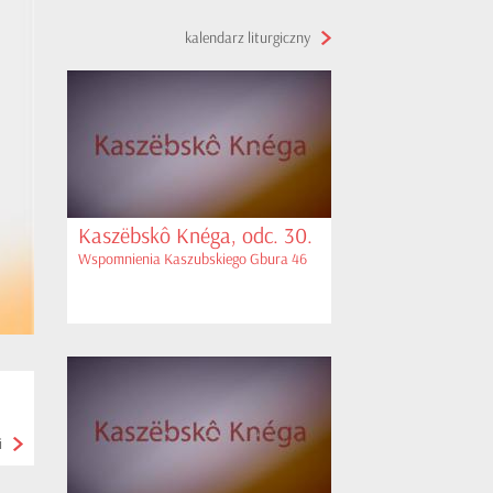
kalendarz liturgiczny
Kaszëbskô Knéga, odc. 30.
Wspomnienia Kaszubskiego Gbura 46
i