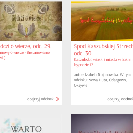
dczi ò wierze, odc. 29.
Spod Kaszubskiej Strzech
odc. 30.
mowy o wierze - Bierzmowanie
wt.)
Kaszubskie wioski i miasta w baśni i
legendzie 12
autor: Izabela Trojanowska. W tym
odcinku: Nowa Huta, Odargowo,
Oksywie
obejrzyj odcinek
obejrzyj odcine