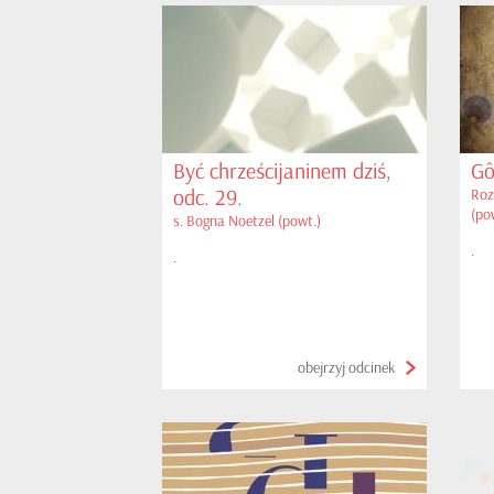
Być chrześcijaninem dziś,
Gô
odc. 29.
Roz
(po
s. Bogna Noetzel (powt.)
.
.
obejrzyj odcinek