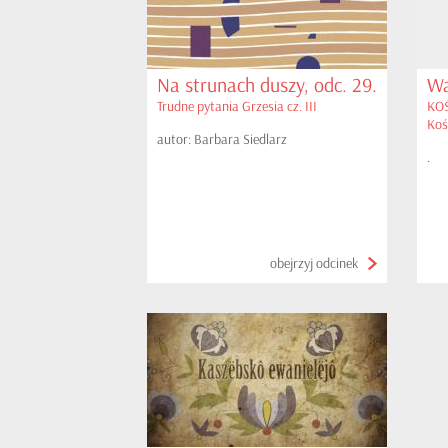
Na strunach duszy, odc. 29.
Wa
Trudne pytania Grzesia cz. III
KOŚ
Kośc
autor: Barbara Siedlarz
.
obejrzyj odcinek