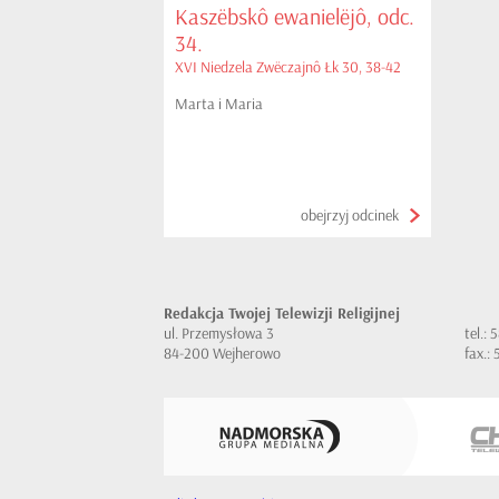
Kaszëbskô ewanielëjô, odc.
34.
XVI Niedzela Zwëczajnô Łk 30, 38-42
Marta i Maria
obejrzyj odcinek
Redakcja Twojej Telewizji Religijnej
ul. Przemysłowa 3
tel.:
84-200 Wejherowo
fax.: