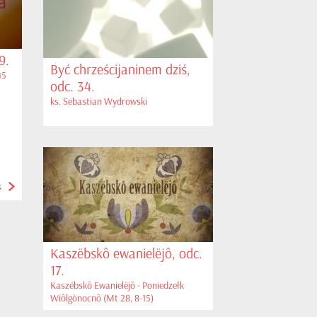
9.
Być chrześcijaninem dziś,
45
odc. 34.
ks. Sebastian Wydrowski
k
Kaszëbskô ewanielëjô, odc.
17.
Kaszëbskô Ewanielëjô - Poniedzełk
Wiôlgònocnô (Mt 28, 8-15)