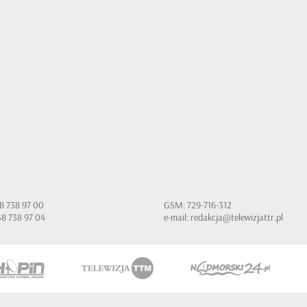
 58 738 97 00
GSM: 729-716-312
 58 738 97 04
e-mail:
redakcja@telewizjattr.pl