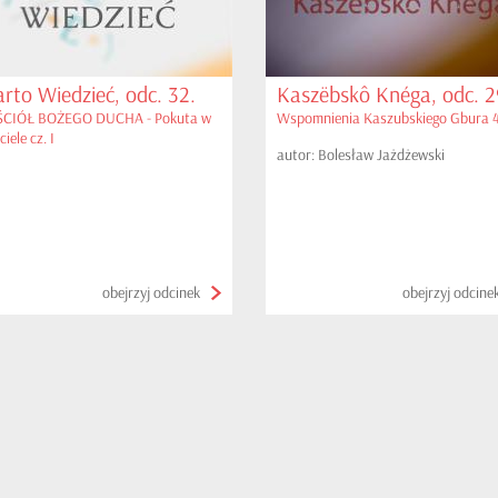
rto Wiedzieć, odc. 32.
Kaszëbskô Knéga, odc. 2
CIÓŁ BOŻEGO DUCHA - Pokuta w
Wspomnienia Kaszubskiego Gbura 
iele cz. I
autor: Bolesław Jażdżewski
obejrzyj odcinek
obejrzyj odcine