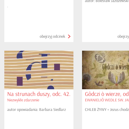
autor: Bolesław Jażdżewski
.
obejrzyj odcinek
obejrzy
Na strunach duszy, odc. 42.
Gôdczi ò wierze, od
Niezwykłe zdarzenie
EWANIELIÔ WEDLE SW. JAN
autor opowiadania: Barbara Siedlarz
CHLEB ŻYWY + Jezus chodzi