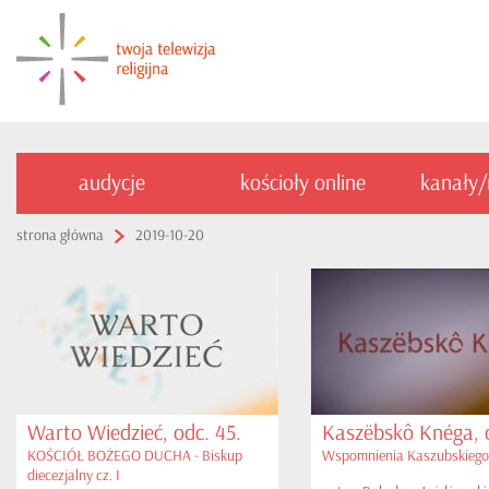
audycje
kościoły online
kanały
strona główna
2019-10-20
Warto Wiedzieć, odc. 45.
Kaszëbskô Knéga, o
KOŚCIÓŁ BOŻEGO DUCHA - Biskup
Wspomnienia Kaszubskiego
diecezjalny cz. I