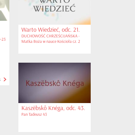
Warto Wiedzieć, odc. 21.
DUCHOWOŚĆ CHRZEŚCIJAŃSKA -
9-23
Matka Boża w nauce Kościoła cz. 2
k
Kaszëbskô Knéga, odc. 43.
Pan Tadeusz 43