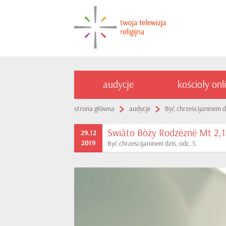
audycje
kościoły onl
strona główna
audycje
Być chrześcijaninem d
Swiãto Bòży Rodzëznë Mt 2,1
29.12
2019
Być chrześcijaninem dziś, odc. 5.