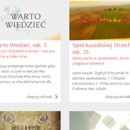
rto Wiedzieć, odc. 5.
Spod Kaszubskiej Strzech
odc. 53.
LKA TAJEMNICA WIARY - Pan jest
cny w Ciele i Krwi
Ziemia pucka w opowiadaniu, baśni 
anegdocie ludowej 8
ycja podejmuje temat gestów, jakie
 Jezus uczynił w wieczerniku
autor książki: Zygfryd Prószyński W
czas Ostatniej Wieczerzy. Gesty
odcinku opowiadania: 1. Chłopski
ystusa są charakterystyczne dla
rzeczoznawca 2. Próba wartości psa
ty żydowskiej. Zapowiadają one
Cudowna moc tabaki.
arcie nowego przymierza.
obejrzyj odcinek
obejrzyj odcine