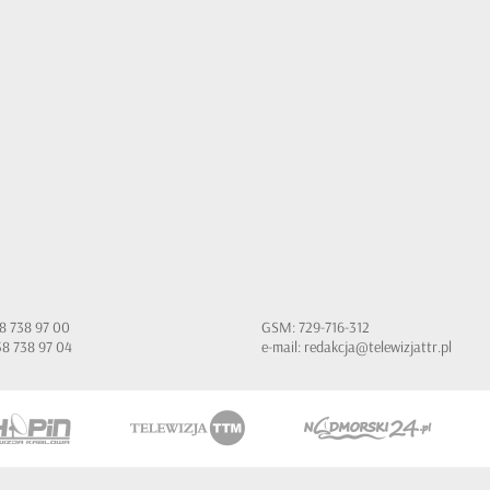
 58 738 97 00
GSM: 729-716-312
 58 738 97 04
e-mail:
redakcja@telewizjattr.pl