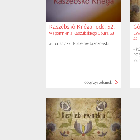
Kaszëbskô Knéga, odc. 52.
Gô
Wspomnienia Kaszubskiego Gbura 68
EWA
42
autor książki: Bolesław Jażdżewski
- P
POŚ
jed
obejrzyj odcinek