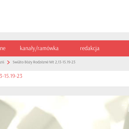
ine
kanały/ramówka
redakcja
ziś
Swiãto Bòży Rodzëznë Mt 2,13-15.19-23
3-15.19-23