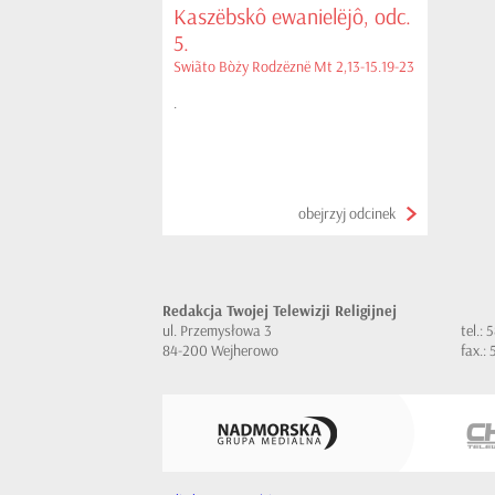
Kaszëbskô ewanielëjô, odc.
5.
Swiãto Bòży Rodzëznë Mt 2,13-15.19-23
.
obejrzyj odcinek
Redakcja Twojej Telewizji Religijnej
ul. Przemysłowa 3
tel.:
84-200 Wejherowo
fax.: