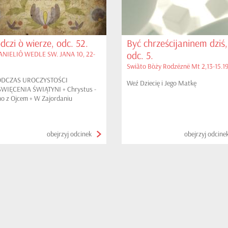
dczi ò wierze, odc. 52.
Być chrześcijaninem dziś,
odc. 5.
NIELIÔ WEDLE SW. JANA 10, 22-
Swiãto Bòży Rodzëznë Mt 2,13-15.1
ODCZAS UROCZYSTOŚCI
Weź Dziecię i Jego Matkę
WIĘCENIA ŚWIĄTYNI + Chrystus -
no z Ojcem + W Zajordaniu
obejrzyj odcinek
obejrzyj odcine