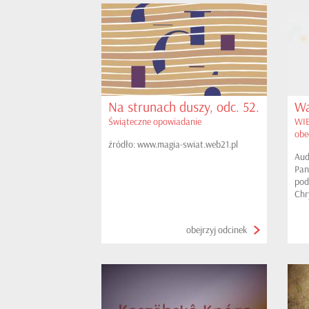
Na strunach duszy, odc. 52.
Wa
Świąteczne opowiadanie
WIE
obe
źródło: www.magia-swiat.web21.pl
Aud
Pan
pod
Chr
ucz
zaw
obejrzyj odcinek