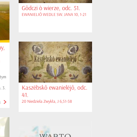
Gôdczi ò wierze, odc. 51.
EWANIELIÔ WEDLE SW. JANA 10, 1-21
y,
i
 tym
Kaszëbskô ewanielëjô, odc.
. 3.
41.
20 Niedziela Zwykła, J 6,51-58
k