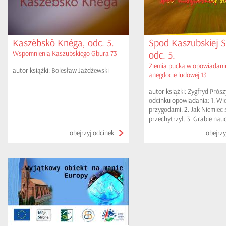
Kaszëbskô Knéga, odc. 5.
Spod Kaszubskiej S
odc. 5.
Wspomnienia Kaszubskiego Gbura 73
Ziemia pucka w opowiadaniu
autor książki: Bolesław Jażdżewski
anegdocie ludowej 13
autor książki: Zygfryd Prós
odcinku opowiadania: 1. Wi
przygodami. 2. Jak Niemiec 
przechytrzył. 3. Grabie nauc
Spragniona kania.
obejrzyj odcinek
obejrzy