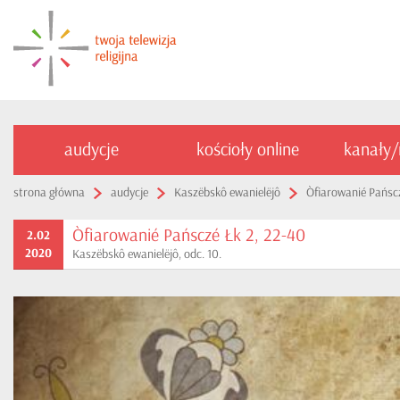
audycje
kościoły online
kanały
strona główna
audycje
Kaszëbskô ewanielëjô
Òfiarowanié Pańscz
Òfiarowanié Pańsczé Łk 2, 22-40
2.02
2020
Kaszëbskô ewanielëjô, odc. 10.