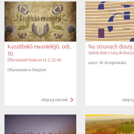
Kaszëbskô ewanielëjô, odc.
Na strunach duszy, 
10.
Jędrek idzie z tatą do kości
Òfiarowanié Pańsczé Łk 2, 22-40
autor: M. Krzeptowska
Ofiarowanie w Świątyni
obejrzyj odcinek
obejrzy