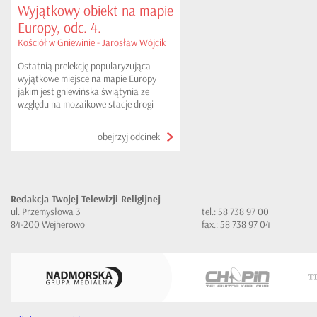
Wyjątkowy obiekt na mapie
Europy, odc. 4.
Kościół w Gniewinie - Jarosław Wójcik
Ostatnią prelekcję popularyzująca
wyjątkowe miejsce na mapie Europy
jakim jest gniewińska świątynia ze
względu na mozaikowe stacje drogi
krzyżowej i witraże wykonane
nowoczesną metodą fusingu
obejrzyj odcinek
poprowadził ich twórca, artysta plastyk
i rzeźbiarz - pan Jarosław Wójcik.
Uczestnicy spotkania wręcz chłonęli
odpowiedzi wykonawcy dzieł na pytania
jakie stawiał mu redaktor Dariusz
Redakcja Twojej Telewizji Religijnej
Majkowski. Rozmowa przybliżyła
ul. Przemysłowa 3
tel.: 58 738 97 00
interesujące fakty o niespodziankach
84-200 Wejherowo
fax.: 58 738 97 04
pojawiających się podczas prac nad
nowymi metodami, a także mogli
poznać podejście i nastawienie samego
artysty w realizowaniu odrębnego,
nowego stylu na miarę czasów
współczesnych.