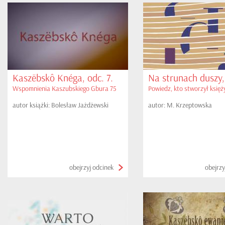
Kaszëbskô Knéga, odc. 7.
Na strunach duszy, 
Wspomnienia Kaszubskiego Gbura 75
Powiedz, kto stworzył księż
autor książki: Bolesław Jażdżewski
autor: M. Krzeptowska
obejrzyj odcinek
obejrzy