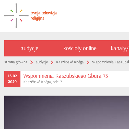
audycje
kościoły online
kanały
strona główna
audycje
Kaszëbskô Knéga
Wspomnienia Kaszubsk
Wspomnienia Kaszubskiego Gbura 75
16.02
2020
Kaszëbskô Knéga, odc. 7.