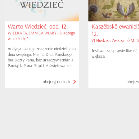
Warto Wiedzieć, odc. 12.
Kaszëbskô ewanielë
12.
WIELKA TAJEMNICA WIARY - Dlaczego
w niedzielę?
VI Niedzela Zwëczajnô Mt 5,
Audycja ukazuje znaczenie niedzieli jako
Jeśli wasza sprawiedliwość 
dnia świętego. Nie ma Dnia Pańskiego
większa
bez Uczty Pana, bez urzeczywistniania
Pamiątki Pana. Stąd też świętowanie
niedzieli tak mocno wiąże się ze
sprawowaniem Eucharystii.
obejrzyj odcinek
obejrzy