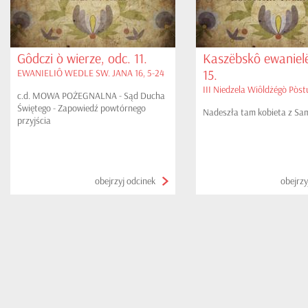
Gôdczi ò wierze, odc. 11.
Kaszëbskô ewanielë
15.
EWANIELIÔ WEDLE SW. JANA 16, 5-24
III Niedzela Wiôldżégò Pòstu
c.d. MOWA POŻEGNALNA - Sąd Ducha
Świętego - Zapowiedź powtórnego
Nadeszła tam kobieta z Sama
przyjścia
obejrzyj odcinek
obejrzy