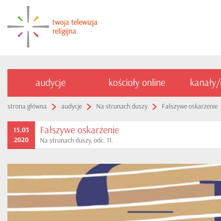
audycje
kościoły online
kanały
strona główna
audycje
Na strunach duszy
Fałszywe oskarżenie
Fałszywe oskarżenie
15.03
2020
Na strunach duszy, odc. 11.