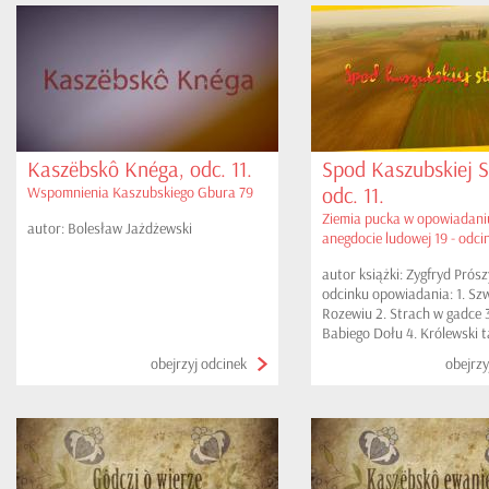
Kaszëbskô Knéga, odc. 11.
Spod Kaszubskiej S
odc. 11.
Wspomnienia Kaszubskiego Gbura 79
Ziemia pucka w opowiadaniu
autor: Bolesław Jażdżewski
anegdocie ludowej 19 - odci
autor książki: Zygfryd Prós
odcinku opowiadania: 1. Sz
Rozewiu 2. Strach w gadce 
Babiego Dołu 4. Królewski t
obejrzyj odcinek
obejrzy