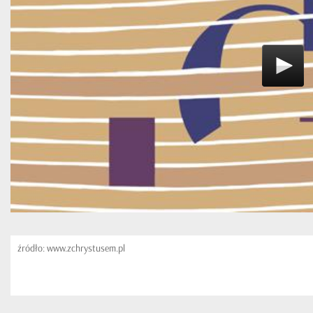
źródło: www.zchrystusem.pl