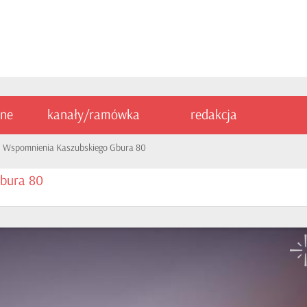
ine
kanały/ramówka
redakcja
Wspomnienia Kaszubskiego Gbura 80
bura 80