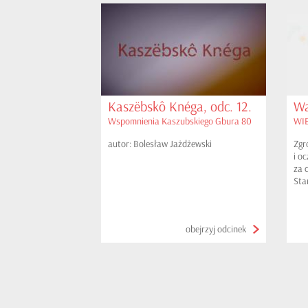
Kaszëbskô Knéga, odc. 12.
Wa
Wspomnienia Kaszubskiego Gbura 80
WIE
autor: Bolesław Jażdżewski
Zgr
i o
za 
Sta
Bog
obejrzyj odcinek