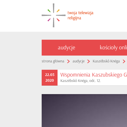
audycje
kościoły onl
strona główna
audycje
Kaszëbskô Knéga
Wspomnienia Kaszubskiego G
22.03
2020
Kaszëbskô Knéga, odc. 12.