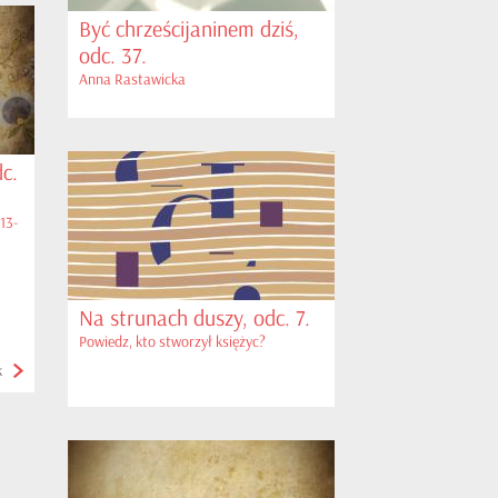
Być chrześcijaninem dziś,
odc. 37.
Anna Rastawicka
c.
13-
Na strunach duszy, odc. 7.
Powiedz, kto stworzył księżyc?
k