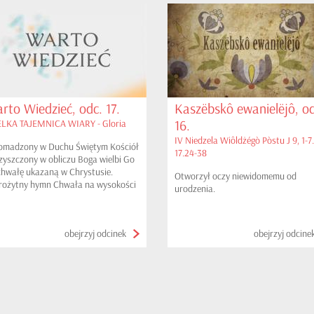
rto Wiedzieć, odc. 17.
Kaszëbskô ewanielëjô, od
16.
LKA TAJEMNICA WIARY - Gloria
IV Niedzela Wiôldżégò Pòstu J 9, 1-7.
omadzony w Duchu Świętym Kościół
17.24-38
czyszczony w obliczu Boga wielbi Go
chwałę ukazaną w Chrystusie.
Otworzył oczy niewidomemu od
rożytny hymn Chwała na wysokości
urodzenia.
u...
obejrzyj odcinek
obejrzyj odcine