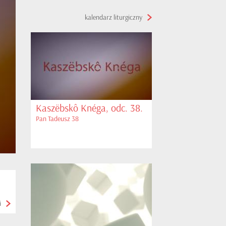
kalendarz liturgiczny
Kaszëbskô Knéga, odc. 38.
Pan Tadeusz 38
i