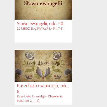
Słowo ewangelii, odc. 40.
22 NIEDZIELA ZWYKŁA Łk 14,1.7-14
Kaszëbskô ewanielëjô, odc.
8.
Kaszëbskô Ewanielëjô - Óbjawienié
Pana (Mt 2, 1-12)