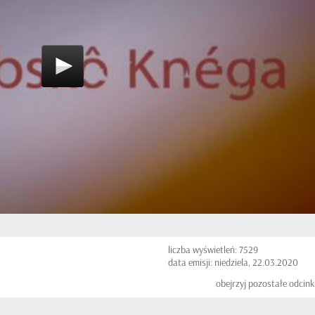
liczba wyświetleń: 7529
data emisji: niedziela, 22.03.2020
obejrzyj pozostałe odcink